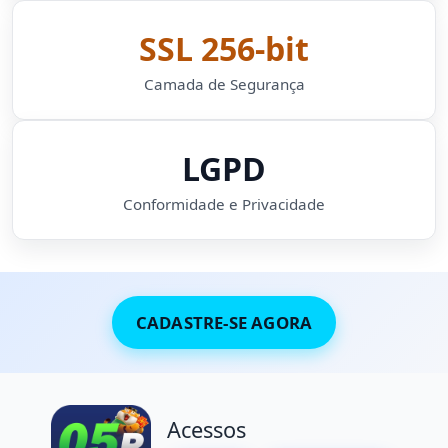
SSL 256-bit
Camada de Segurança
LGPD
Conformidade e Privacidade
CADASTRE-SE AGORA
Acessos