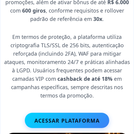
promoções, além de ativar bônus de até
R$ 6.000
com
600 giros
, conforme requisitos e rollover
padrão de referência em
30x
.
Em termos de proteção, a plataforma utiliza
criptografia TLS/SSL de 256 bits, autenticação
reforçada (incluindo 2FA), WAF para mitigar
ataques, monitoramento 24/7 e práticas alinhadas
à LGPD. Usuários frequentes podem acessar
camadas VIP com
cashback de até 18%
em
campanhas específicas, sempre descritas nos
termos da promoção.
ACESSAR PLATAFORMA