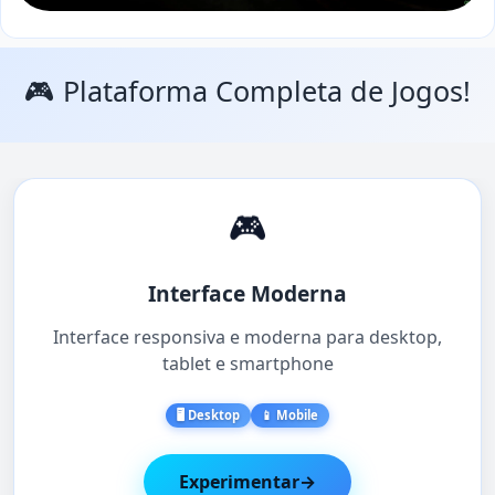
🎮 Plataforma Completa de Jogos!
🎮
Interface Moderna
Interface responsiva e moderna para desktop,
tablet e smartphone
🖥️ Desktop
📱 Mobile
Experimentar
→