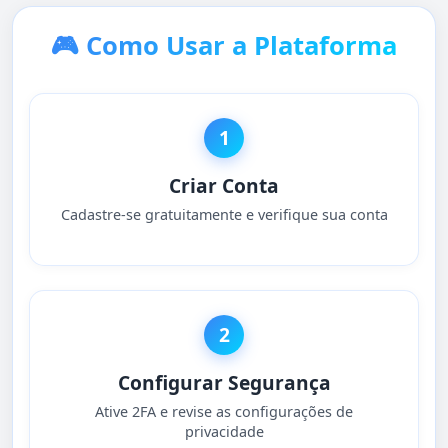
🎮 Como Usar a Plataforma
1
Criar Conta
Cadastre-se gratuitamente e verifique sua conta
2
Configurar Segurança
Ative 2FA e revise as configurações de
privacidade