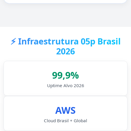
⚡ Infraestrutura 05p Brasil
2026
99,9%
Uptime Alvo 2026
AWS
Cloud Brasil + Global