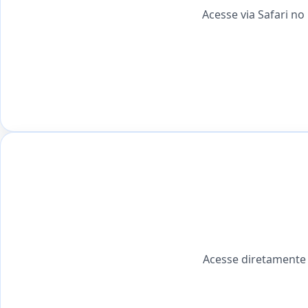
Acesse via Safari no
Acesse diretamente 