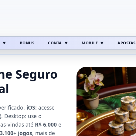
BÔNUS
CONTA
MOBILE
APOSTAS
ine Seguro
al
verificado.
iOS:
acesse
A). Desktop: use o
oas-vindas até
R$ 6.000
e
3.100+ jogos
, mais de