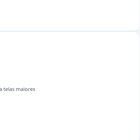
a telas maiores