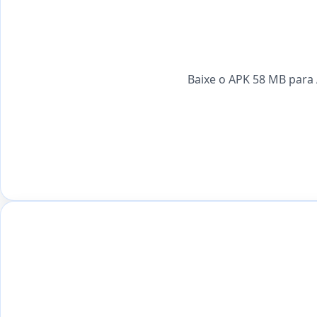
Baixe o APK 58 MB para A