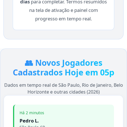
dias
para completar. Termos resumidos
na tela de ativação e painel com
progresso em tempo real.
👥 Novos Jogadores
Cadastrados Hoje em 05p
Dados em tempo real de São Paulo, Rio de Janeiro, Belo
Horizonte e outras cidades (2026)
Há 2 minutos
Pedro L.