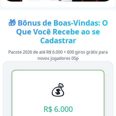
🎁 Bônus de Boas-Vindas: O
Que Você Recebe ao se
Cadastrar
Pacote 2026 de até R$ 6.000 + 600 giros grátis para
novos jogadores 05p
💰
R$ 6.000