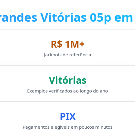
randes Vitórias 05p em
R$ 1M+
Jackpots de referência
Vitórias
Exemplos verificados ao longo do ano
PIX
Pagamentos elegíveis em poucos minutos