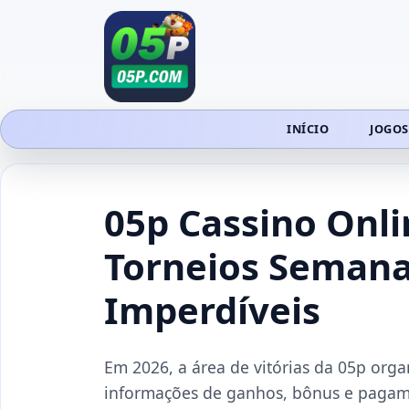
INÍCIO
JOGOS
05p Cassino Onl
Torneios Semana
Imperdíveis
Em 2026, a área de vitórias da 05p organ
informações de ganhos, bônus e pagam