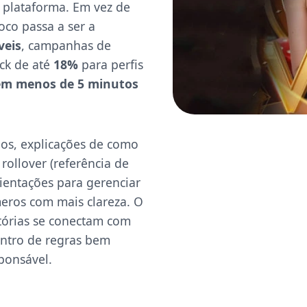
a plataforma. Em vez de
oco passa a ser a
veis
, campanhas de
ack de até
18%
para perfis
em menos de 5 minutos
os, explicações de como
ollover (referência de
entações para gerenciar
meros com mais clareza. O
tórias se conectam com
entro de regras bem
ponsável.