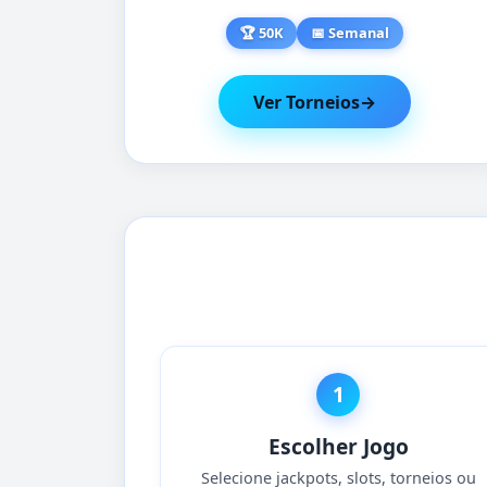
🏆 50K
📅 Semanal
Ver Torneios
→
1
Escolher Jogo
Selecione jackpots, slots, torneios ou