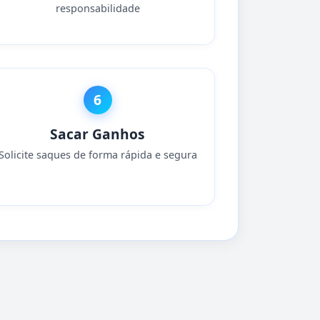
responsabilidade
6
Sacar Ganhos
Solicite saques de forma rápida e segura