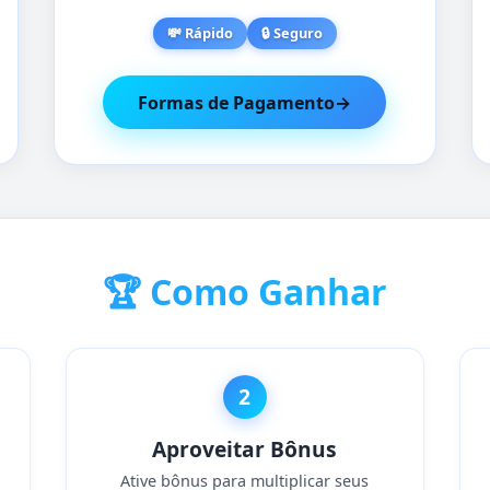
💸 Rápido
🔒 Seguro
Formas de Pagamento
→
🏆 Como Ganhar
2
Aproveitar Bônus
Ative bônus para multiplicar seus