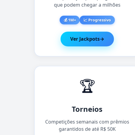
que podem chegar a milhões
💰 1M+
📈 Progressivo
Ver Jackpots
→
🏆
Torneios
Competições semanais com prêmios
garantidos de até R$ 50K