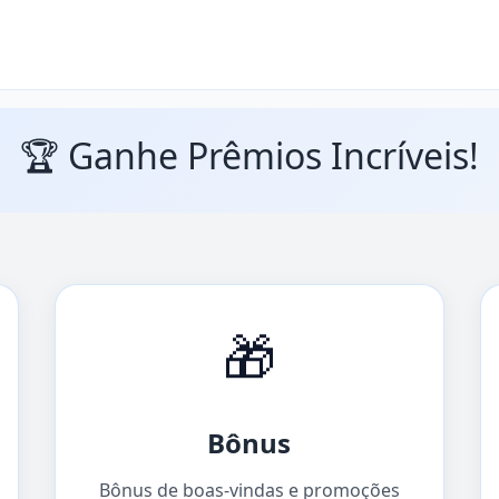
🏆 Ganhe Prêmios Incríveis!
🎁
Bônus
Bônus de boas-vindas e promoções