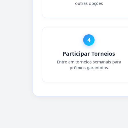
outras opções
4
Participar Torneios
Entre em torneios semanais para
prêmios garantidos