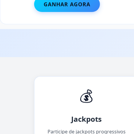
GANHAR AGORA
💰
Jackpots
Participe de jackpots progressivos