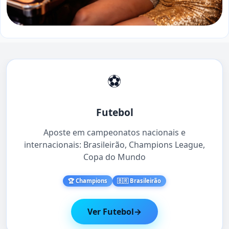
⚽
Futebol
Aposte em campeonatos nacionais e
internacionais: Brasileirão, Champions League,
Copa do Mundo
🏆 Champions
🇧🇷 Brasileirão
Ver Futebol
→