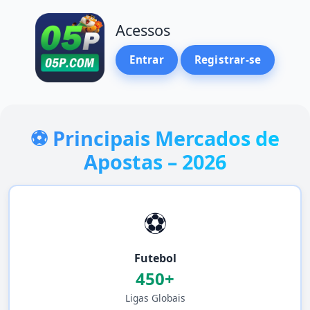
Acessos
Entrar
Registrar-se
⚽ Principais Mercados de
Apostas – 2026
⚽
Futebol
450+
Ligas Globais