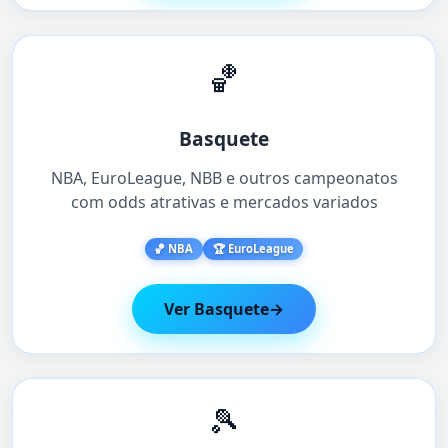
🏀
Basquete
NBA, EuroLeague, NBB e outros campeonatos
com odds atrativas e mercados variados
🏀 NBA
🏆 EuroLeague
Ver Basquete
→
🎾