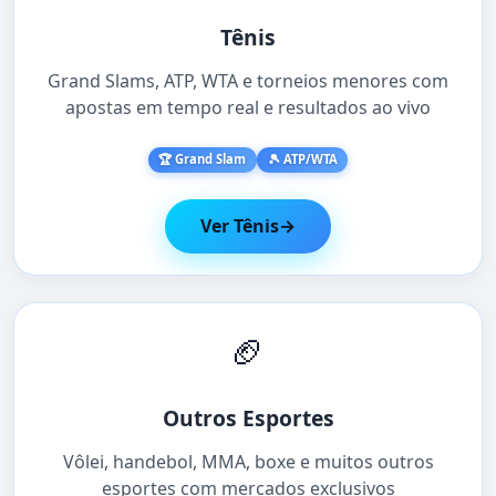
Tênis
Grand Slams, ATP, WTA e torneios menores com
apostas em tempo real e resultados ao vivo
🏆 Grand Slam
🎾 ATP/WTA
Ver Tênis
→
🏈
Outros Esportes
Vôlei, handebol, MMA, boxe e muitos outros
esportes com mercados exclusivos