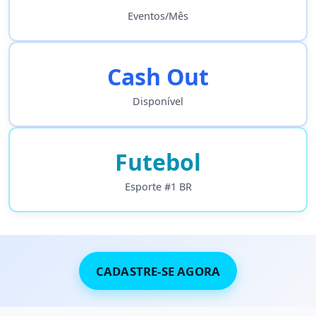
Eventos/Mês
Cash Out
Disponível
Futebol
Esporte #1 BR
CADASTRE-SE AGORA