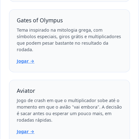
Gates of Olympus
Tema inspirado na mitologia grega, com
símbolos especiais, giros grátis e multiplicadores
que podem pesar bastante no resultado da
rodada.
Jogar →
Aviator
Jogo de crash em que o multiplicador sobe até o
momento em que o avião "vai embora". A decisão
é sacar antes ou esperar um pouco mais, em
rodadas rápidas.
Jogar →