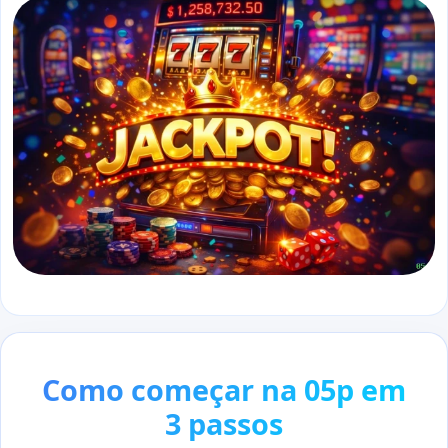
Como começar na 05p em
3 passos