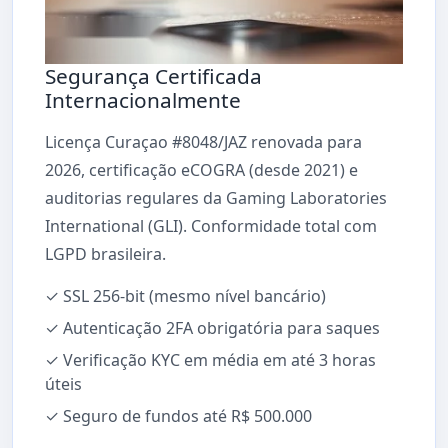
Segurança Certificada
Internacionalmente
Licença Curaçao #8048/JAZ renovada para
2026, certificação eCOGRA (desde 2021) e
auditorias regulares da Gaming Laboratories
International (GLI). Conformidade total com
LGPD brasileira.
✓ SSL 256-bit (mesmo nível bancário)
✓ Autenticação 2FA obrigatória para saques
✓ Verificação KYC em média em até 3 horas
úteis
✓ Seguro de fundos até R$ 500.000