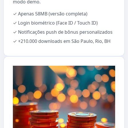
modo demo.
✓ Apenas 58MB (versão completa)
✓ Login biométrico (Face ID / Touch ID)
✓ Notificações push de bônus personalizados
✓ +210.000 downloads em São Paulo, Rio, BH