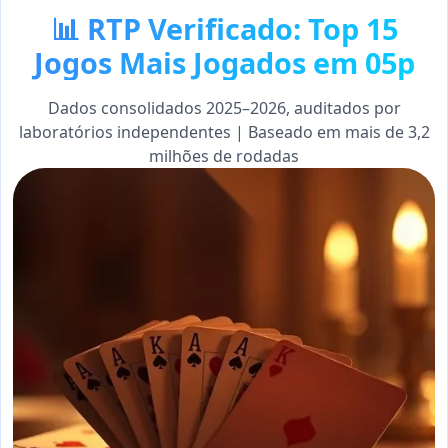
📊 RTP Verificado: Top 15
Jogos Mais Jogados em 05p
Dados consolidados 2025–2026, auditados por
laboratórios independentes | Baseado em mais de 3,2
milhões de rodadas