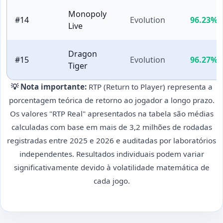
Monopoly
#14
Evolution
96.23%
Live
Dragon
#15
Evolution
96.27%
Tiger
💡 Nota importante:
RTP (Return to Player) representa a
porcentagem teórica de retorno ao jogador a longo prazo.
Os valores "RTP Real" apresentados na tabela são médias
calculadas com base em mais de 3,2 milhões de rodadas
registradas entre 2025 e 2026 e auditadas por laboratórios
independentes. Resultados individuais podem variar
significativamente devido à volatilidade matemática de
cada jogo.