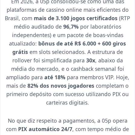
Em 2026, a 05p consolidou‑se como uma das
plataformas de cassino online mais eficientes do
Brasil, com
mais de 3.100 jogos certificados
(RTP
médio auditado de
96,7%
por laboratórios
independentes) e um pacote de boas‑vindas
atualizado:
bônus de até R$ 6.000 + 600 giros
grátis
em slots selecionados. A estrutura de
rollover foi simplificada para
30x
, abaixo da
média do mercado, e o cashback semanal foi
ampliado para
até 18%
para membros VIP. Hoje,
mais de
82% dos novos jogadores
completam o
primeiro depósito com sucesso utilizando PIX ou
carteiras digitais.
No que diz respeito a pagamentos, a 05p opera
com
PIX automático 24/7
, com tempo médio de