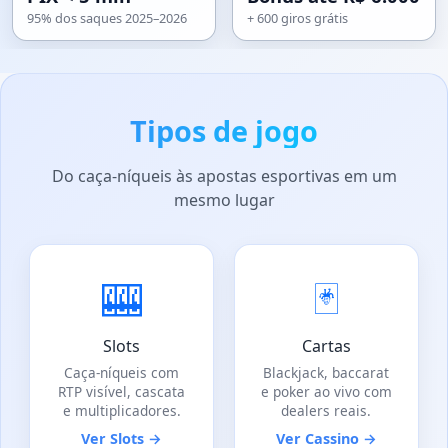
95% dos saques 2025–2026
+ 600 giros grátis
Tipos de jogo
Do caça‑níqueis às apostas esportivas em um
mesmo lugar
🎰
🃏
Slots
Cartas
Caça‑níqueis com
Blackjack, baccarat
RTP visível, cascata
e poker ao vivo com
e multiplicadores.
dealers reais.
Ver Slots →
Ver Cassino →