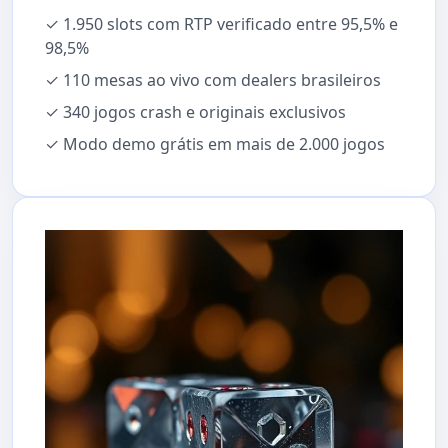
✓ 1.950 slots com RTP verificado entre 95,5% e
98,5%
✓ 110 mesas ao vivo com dealers brasileiros
✓ 340 jogos crash e originais exclusivos
✓ Modo demo grátis em mais de 2.000 jogos